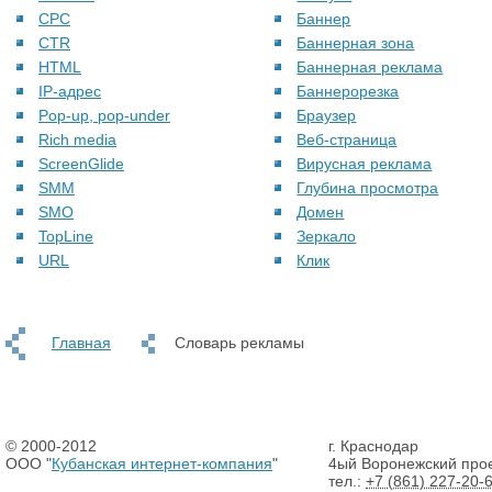
CPC
Баннер
CTR
Баннерная зона
HTML
Баннерная реклама
IP-адрес
Баннерорезка
Pop-up, pop-under
Браузер
Rich media
Веб-страница
ScreenGlide
Вирусная реклама
SMM
Глубина просмотра
SMO
Домен
TopLine
Зеркало
URL
Клик
Главная
Словарь рекламы
© 2000-2012
г. Краснодар
ООО "
Кубанская интернет-компания
"
4ый Воронежский прое
тел.:
+7 (861) 227-20-