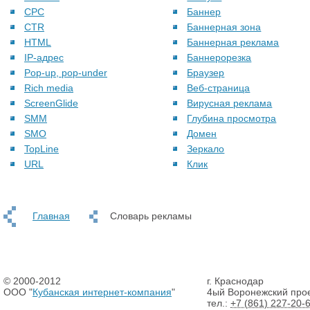
CPC
Баннер
CTR
Баннерная зона
HTML
Баннерная реклама
IP-адрес
Баннерорезка
Pop-up, pop-under
Браузер
Rich media
Веб-страница
ScreenGlide
Вирусная реклама
SMM
Глубина просмотра
SMO
Домен
TopLine
Зеркало
URL
Клик
Главная
Словарь рекламы
© 2000-2012
г. Краснодар
ООО "
Кубанская интернет-компания
"
4ый Воронежский прое
тел.:
+7 (861) 227-20-